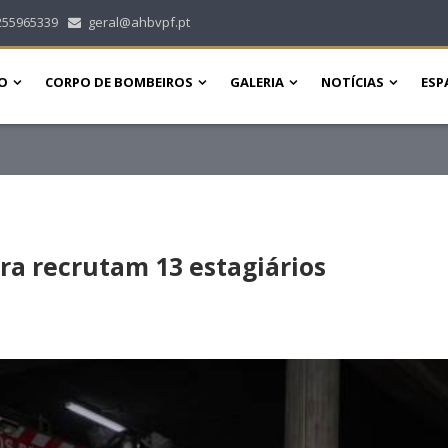
255965339
geral@ahbvpf.pt
O
CORPO DE BOMBEIROS
GALERIA
NOTÍCIAS
ESP
ra recrutam 13 estagiários