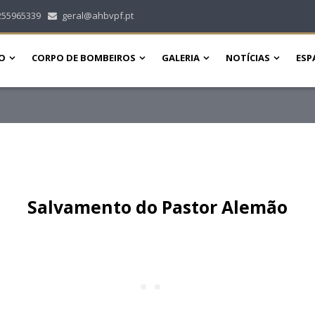
255965339
geral@ahbvpf.pt
O
CORPO DE BOMBEIROS
GALERIA
NOTÍCIAS
ESP
Salvamento do Pastor Alemão