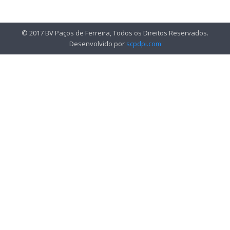
© 2017 BV Paços de Ferreira, Todos os Direitos Reservados.
Desenvolvido por
scpdpi.com